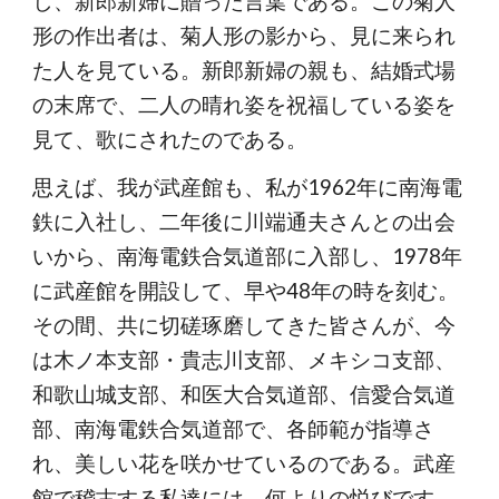
し、新郎新婦に贈った言葉である。この菊人
形の作出者は、菊人形の影から、見に来られ
た人を見ている。新郎新婦の親も、結婚式場
の末席で、二人の晴れ姿を祝福している姿を
見て、歌にされたのである。
思えば、我が武産館も、私が1962年に南海電
鉄に入社し、二年後に川端通夫さんとの出会
いから、南海電鉄合気道部に入部し、1978年
に武産館を開設して、早や48年の時を刻む。
その間、共に切磋琢磨してきた皆さんが、今
は木ノ本支部・貴志川支部、メキシコ支部、
和歌山城支部、和医大合気道部、信愛合気道
部、南海電鉄合気道部で、各師範が指導さ
れ、美しい花を咲かせているのである。武産
館で稽古する私達には、何よりの悦びです。