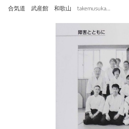
合気道 武産館 和歌山 takemusukan たけむすかん
Sk