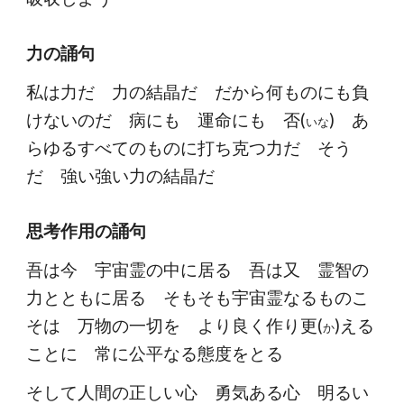
力の誦句
私は力だ 力の結晶だ だから何ものにも負
けないのだ 病にも 運命にも 否(
) あ
いな
らゆるすべてのものに打ち克つ力だ そう
だ 強い強い力の結晶だ
思考作用の誦句
吾は今 宇宙霊の中に居る 吾は又 霊智の
力とともに居る そもそも宇宙霊なるものこ
そは 万物の一切を より良く作り更(
)える
か
ことに 常に公平なる態度をとる
そして人間の正しい心 勇気ある心 明るい