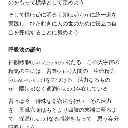
のをもって標準として定めよう
そして恒(
)に明るく朗(
)らかに統一道を
つね
ほが
実践し ひたむきに人の世のために役立つ自
己を完成することに努めよう
呼吸法の誦句
神韻縹渺(
)たる この大宇宙の
しんいんひょうびょう
精気の中には 吾等(
)人間の 生命精力
われら
(
)を力づける 活力なるもの
せいめいせいりょく
が 隈(
)なく遍満(
)存在している
くま
へんまん
吾々は今 特殊なる密法を行い その活力
を 五臓六腑はもとより四肢の末端に至るま
で 深甚(
)なる感謝をもって 思う存分
しんじん
吸収しよう