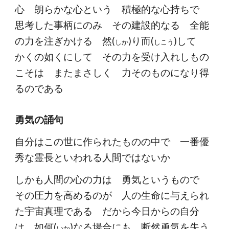
心 朗らかな心という 積極的な心持ちで
思考した事柄にのみ その建設的なる 全能
の力を注ぎかける 然(
)り而(
)して
しか
しこう
かくの如くにして その力を受け入れしもの
こそは またまさしく 力そのものになり得
るのである
勇気の誦句
自分はこの世に作られたものの中で 一番優
秀な霊長といわれる人間ではないか
しかも人間の心の力は 勇気というもので
その圧力を高めるのが 人の生命に与えられ
た宇宙真理である だから今日からの自分
は 如何(
)なる場合にも 断然勇気を失う
いか