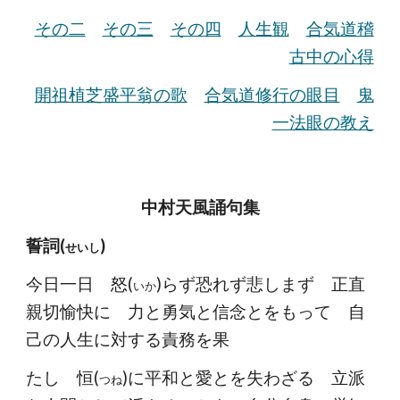
その二
その三
その四
人生観
合気道稽
古中の心得
開祖植芝盛平翁の歌
合気道修行の眼目
鬼
一法眼の教え
中村天風誦句集
誓詞(
)
せいし
今日一日 怒(
)らず恐れず悲しまず 正直
いか
親切愉快に 力と勇気と信念とをもって 自
己の人生に対する責務を果
たし 恒(
)に平和と愛とを失わざる 立派
つね