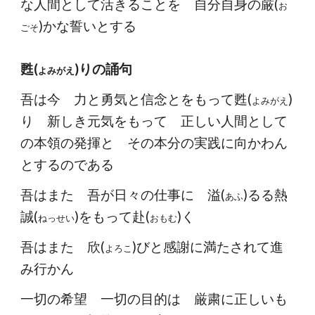
な人間として活きることを 自分自身の厳(
お
)かな誓いとする
ごそ
甦(
)りの誦句
よみがえ
吾は今 力と勇気と信念とをもって甦(
)
よみがえ
り 新しき元気をもって 正しい人間として
の本領の発揮と その本分の実践に向かわん
とするのである
吾はまた 吾が日々の仕事に 溢(
)るる熱
あふ
誠(
)をもって赴(
)く
ねっせい
おもむ
吾はまた 欣(
)びと感謝に満たされて進
よろこ
み行かん
一切の希望 一切の目的は 厳粛に正しいも