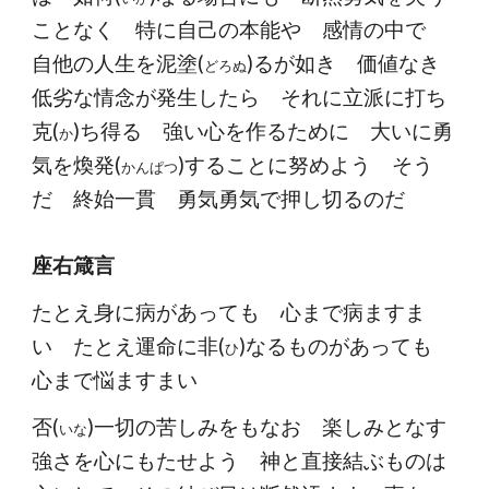
ことなく 特に自己の本能や 感情の中で
自他の人生を泥塗(
)るが如き 価値なき
どろぬ
低劣な情念が発生したら それに立派に打ち
克(
)ち得る 強い心を作るために 大いに勇
か
気を煥発(
)することに努めよう そう
かんぱつ
だ 終始一貫 勇気勇気で押し切るのだ
座右箴言
たとえ身に病があっても 心まで病ますま
い たとえ運命に非(
)なるものがあっても
ひ
心まで悩ますまい
否(
)一切の苦しみをもなお 楽しみとなす
いな
強さを心にもたせよう 神と直接結ぶものは