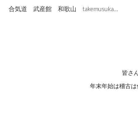
合気道 武産館 和歌山 takemusukan たけむすかん
Sk
皆さ
年末年始は稽古は