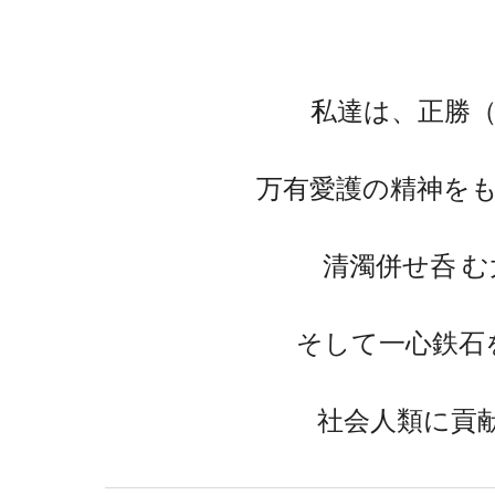
私達は、正勝
万有愛護の精神を
清濁併せ呑 
そして一心鉄石
社会人類に貢