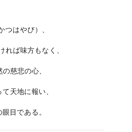
かつはやび）、
ければ味方もなく、
然の慈悲の心、
って天地に報い、
の眼目である。