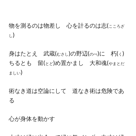
物を測るのは物差し 心を計るのは志(
こころざ
)
し
身はたとえ 武蔵(
)の野辺(
)に 朽(
)
むさし
のべ
く
ちるとも 留(
)め置かまし 大和魂(
とど
やまとだ
)
ましい
術なき道は空論にして 道なき術は危険であ
る
心が身体を動かす