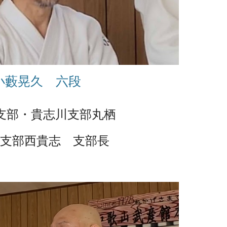
小藪晃久 六段
支部・貴志川支部丸栖
支部西貴志 支部長