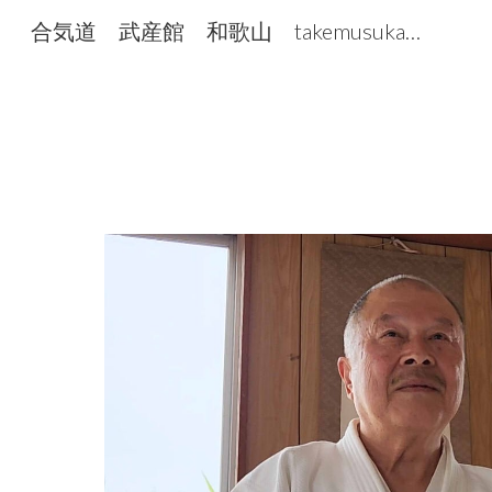
合気道 武産館 和歌山 takemusukan たけむすかん
Sk