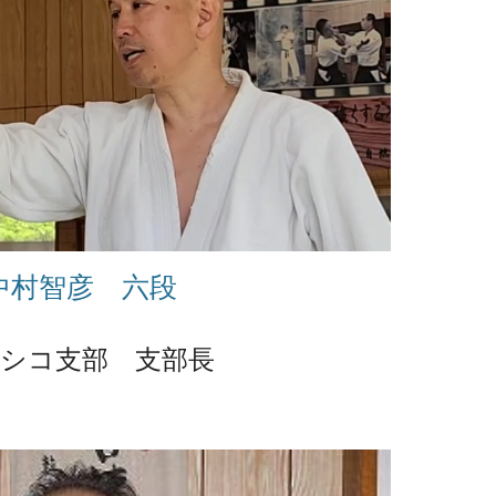
中村智彦 六段
シコ支部 支部長