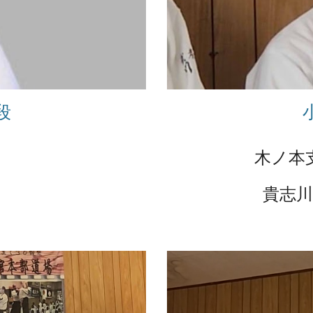
段
木ノ本
貴志川